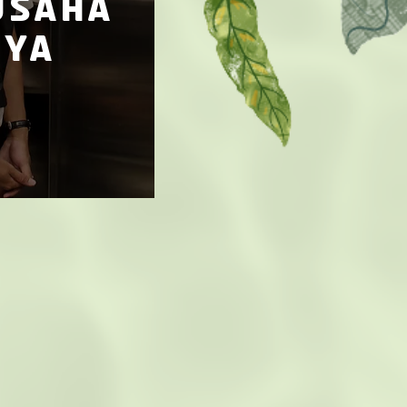
usaha
iya