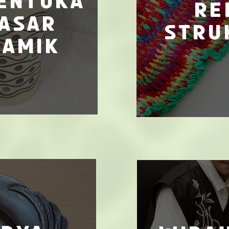
entuka
re
dasar
stru
ramik