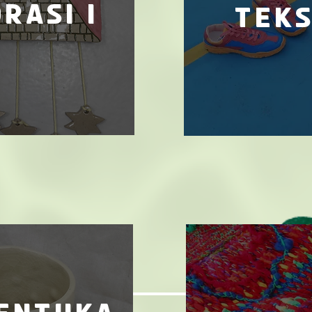
rasi I
teks