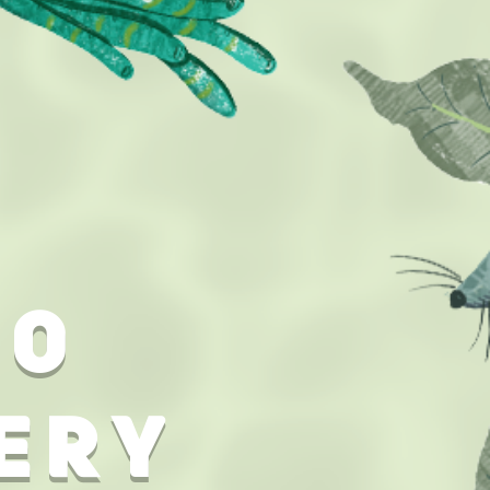
TO
ERY