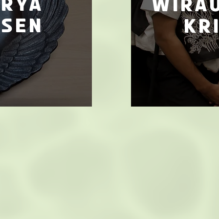
ARYA
Wira
OSEN
kr