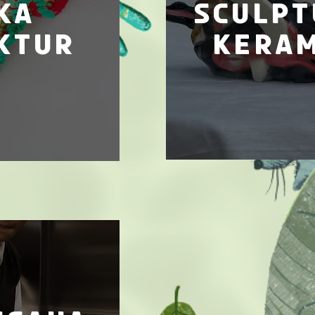
ka
sculpt
ktur
keram