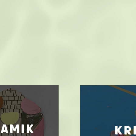
ramik
kr