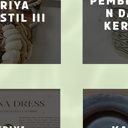
pemb
riya
n 
stil III
ke