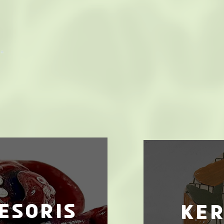
esoris
ke