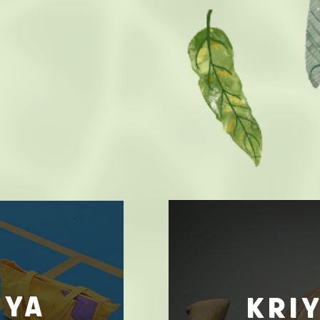
iya
kri